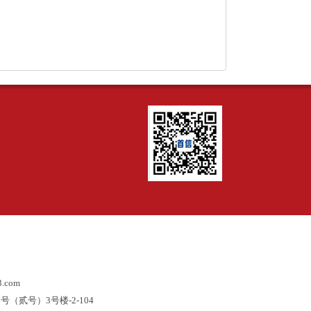
.com
贰号）3号楼-2-104